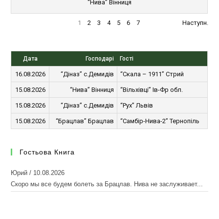
“Нива” Вінниця
1
2
3
4
5
6
7
Наступн.
Дата
Господарі
Гості
16.08.2026
“Діназ” с.Демидів
“Скала – 1911” Стрий
15.08.2026
“Нива” Вінниця
“Вільхівці” Ів-Фр обл.
15.08.2026
“Діназ” с.Демидів
“Рух” Львів
15.08.2026
“Брацлав” Брацлав
“Самбір-Нива-2” Тернопіль
Гостьова Книга
Юрий
/
10.08.2026
Скоро мы все будем болеть за Брацлав. Нива не заслуживает...