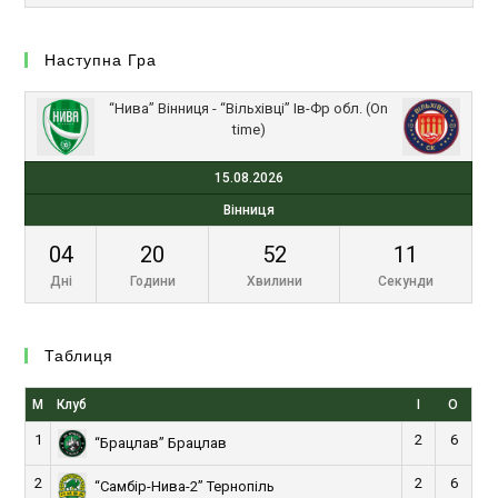
Наступна Гра
“Нива” Вінниця - “Вільхівці” Ів-Фр обл. (On
time)
15.08.2026
Вінниця
04
20
52
11
Дні
Години
Хвилини
Секунди
Таблиця
М
Клуб
І
О
1
2
6
“Брацлав” Брацлав
2
2
6
“Самбір-Нива-2” Тернопіль