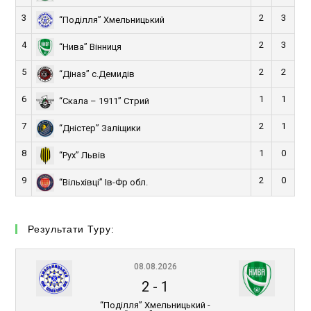
3
2
3
“Поділля” Хмельницький
4
2
3
“Нива” Вінниця
5
2
2
“Діназ” с.Демидів
6
1
1
“Скала – 1911” Стрий
7
2
1
“Дністер” Заліщики
8
1
0
“Рух” Львів
9
2
0
“Вільхівці” Ів-Фр обл.
Результати Туру:
08.08.2026
2
-
1
“Поділля” Хмельницький -