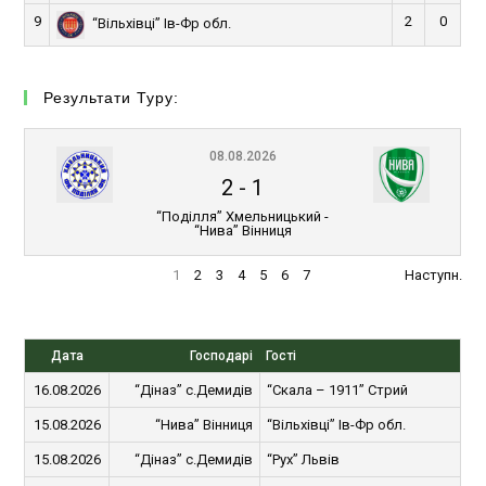
9
2
0
“Вільхівці” Ів-Фр обл.
Результати Туру:
08.08.2026
2
-
1
“Поділля” Хмельницький -
“Нива” Вінниця
1
2
3
4
5
6
7
Наступн.
Дата
Господарі
Гості
16.08.2026
“Діназ” с.Демидів
“Скала – 1911” Стрий
15.08.2026
“Нива” Вінниця
“Вільхівці” Ів-Фр обл.
15.08.2026
“Діназ” с.Демидів
“Рух” Львів