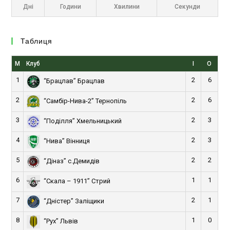
Дні
Години
Хвилини
Секунди
Таблиця
М
Клуб
І
О
1
2
6
“Брацлав” Брацлав
2
2
6
“Самбір-Нива-2” Тернопіль
3
2
3
“Поділля” Хмельницький
4
2
3
“Нива” Вінниця
5
2
2
“Діназ” с.Демидів
6
1
1
“Скала – 1911” Стрий
7
2
1
“Дністер” Заліщики
8
1
0
“Рух” Львів