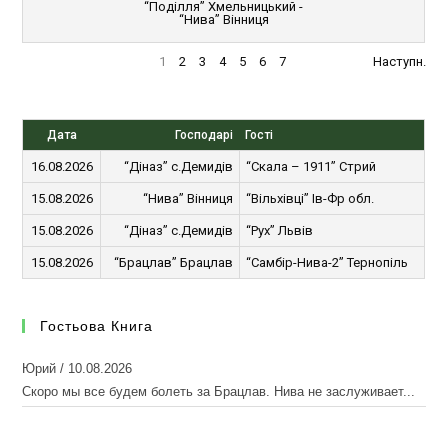
“Поділля” Хмельницький -
“Нива” Вінниця
1
2
3
4
5
6
7
Наступн.
Дата
Господарі
Гості
16.08.2026
“Діназ” с.Демидів
“Скала – 1911” Стрий
15.08.2026
“Нива” Вінниця
“Вільхівці” Ів-Фр обл.
15.08.2026
“Діназ” с.Демидів
“Рух” Львів
15.08.2026
“Брацлав” Брацлав
“Самбір-Нива-2” Тернопіль
Гостьова Книга
Юрий
/
10.08.2026
Скоро мы все будем болеть за Брацлав. Нива не заслуживает...