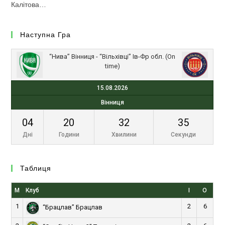
Калітова…
Наступна Гра
“Нива” Вінниця - “Вільхівці” Ів-Фр обл. (On
time)
15.08.2026
Вінниця
04
20
32
35
Дні
Години
Хвилини
Секунди
Таблиця
М
Клуб
І
О
1
2
6
“Брацлав” Брацлав