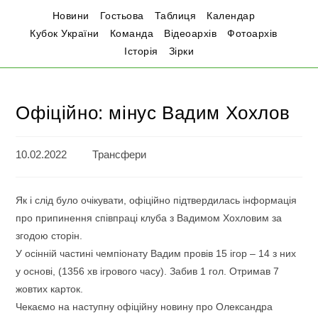
Новини
Гостьова
Таблиця
Календар
Кубок України
Команда
Відеоархів
Фотоархів
Історія
Зірки
Офіційно: мінус Вадим Хохлов
10.02.2022
Трансфери
Як і слід було очікувати, офіційно підтвердилась інформація
про припинення співпраці клуба з Вадимом Хохловим за
згодою сторін.
У осінній частині чемпіонату Вадим провів 15 ігор – 14 з них
у основі, (1356 хв ігрового часу). Забив 1 гол. Отримав 7
жовтих карток.
Чекаємо на наступну офіційну новину про Олександра