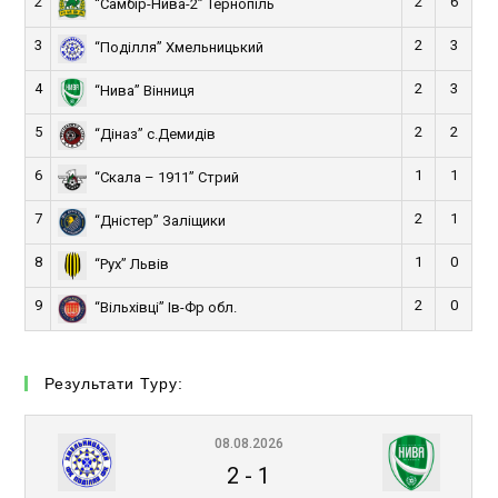
2
2
6
“Самбір-Нива-2” Тернопіль
3
2
3
“Поділля” Хмельницький
4
2
3
“Нива” Вінниця
5
2
2
“Діназ” с.Демидів
6
1
1
“Скала – 1911” Стрий
7
2
1
“Дністер” Заліщики
8
1
0
“Рух” Львів
9
2
0
“Вільхівці” Ів-Фр обл.
Результати Туру:
08.08.2026
2
-
1