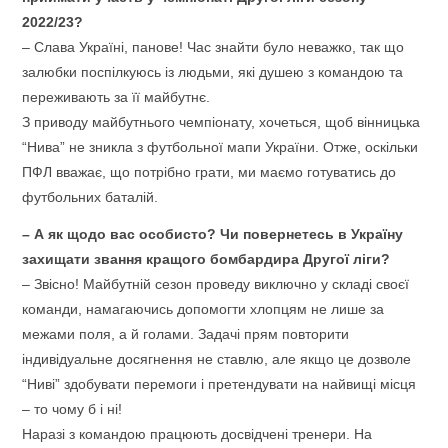
2022/23?
– Слава Україні, панове! Час знайти було неважко, так що
залюбки поспілкуюсь із людьми, які душею з командою та
переживають за її майбутнє.
З приводу майбутнього чемпіонату, хочеться, щоб вінницька
“Нива” не зникла з футбольної мапи України. Отже, оскільки
ПФЛ вважає, що потрібно грати, ми маємо готуватись до
футбольних баталій.
– А як щодо вас особисто? Чи повернетесь в Україну
захищати звання кращого бомбардира Другої ліги?
– Звісно! Майбутній сезон проведу виключно у складі своєї
команди, намагаючись допомогти хлопцям не лише за
межами поля, а й голами. Задачі прям повторити
індивідуальне досягнення не ставлю, але якщо це дозволе
“Ниві” здобувати перемоги і претендувати на найвищі місця
– то чому б і ні!
Наразі з командою працюють досвідчені тренери. На