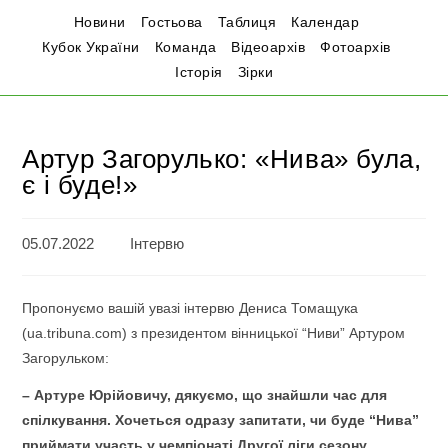
Новини
Гостьова
Таблиця
Календар
Кубок України
Команда
Відеоархів
Фотоархів
Історія
Зірки
Артур Загорулько: «Нива» була,
є і буде!»
05.07.2022
Інтервю
Пропонуємо вашій увазі інтервю Дениса Томащука
(ua.tribuna.com) з президентом вінницької “Ниви” Артуром
Загорульком:
– Артуре Юрійовичу, дякуємо, що знайшли час для
спілкування. Хочеться одразу запитати, чи буде “Нива”
приймати участь у чемпіонаті Другої ліги сезону