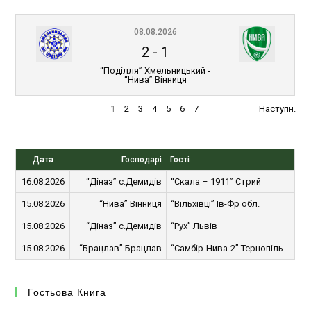
08.08.2026
2
-
1
“Поділля” Хмельницький -
“Нива” Вінниця
1
2
3
4
5
6
7
Наступн.
Дата
Господарі
Гості
16.08.2026
“Діназ” с.Демидів
“Скала – 1911” Стрий
15.08.2026
“Нива” Вінниця
“Вільхівці” Ів-Фр обл.
15.08.2026
“Діназ” с.Демидів
“Рух” Львів
15.08.2026
“Брацлав” Брацлав
“Самбір-Нива-2” Тернопіль
Гостьова Книга