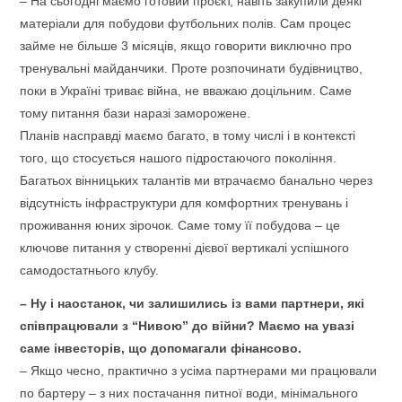
– На сьогодні маємо готовий проєкт, навіть закупили деякі
матеріали для побудови футбольних полів. Сам процес
займе не більше 3 місяців, якщо говорити виключно про
тренувальні майданчики. Проте розпочинати будівництво,
поки в Україні триває війна, не вважаю доцільним. Саме
тому питання бази наразі заморожене.
Планів насправді маємо багато, в тому числі і в контексті
того, що стосується нашого підростаючого покоління.
Багатьох вінницьких талантів ми втрачаємо банально через
відсутність інфраструктури для комфортних тренувань і
проживання юних зірочок. Саме тому її побудова – це
ключове питання у створенні дієвої вертикалі успішного
самодостатнього клубу.
– Ну і наостанок, чи залишились із вами партнери, які
співпрацювали з “Нивою” до війни? Маємо на увазі
саме інвесторів, що допомагали фінансово.
– Якщо чесно, практично з усіма партнерами ми працювали
по бартеру – з них постачання питної води, мінімального