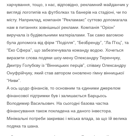
харчування, тощо, з нас, відповідно, рекламний майданчик у
вигляді логотипів на футболках та банерів на стадіоні, чи по
місту. Наприклад, компанія “Рекламакс” суттєво допомагала
нам в питаннях зовнішньої реклами. Компанія “Оріон”
виручала із будівельними матеріалами. Так само вагомою
була допомога від фірм “Поділля”, “БезБренду”, “Ла П’єц”, та
“Еко Сфера”, що забезпечувала команду водою. Хочеться
виразити слова подяки шоу-мену Олександру Теренчуку,
Дмитру Голубєву із “Вінницьких перців”, співаку Олександру
Онуфрійчуку, який став автором оновлено гімну вінницької
“Ниви”.
А ось щодо фінансів, то основним та єдиними джерелом
фінансової підтримки був і залишається Барцьось
Володимир Васильович. На сьогодні базова частка
фінансування також покладена на даного інвестора.
Мінімальні потреби закриває і міська влада, за що їй велика
подяка та шана.