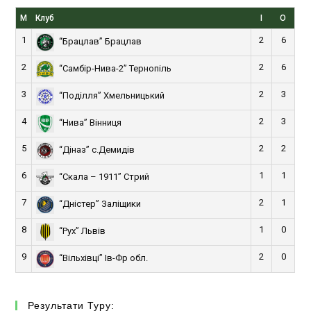
М
Клуб
І
О
1
2
6
“Брацлав” Брацлав
2
2
6
“Самбір-Нива-2” Тернопіль
3
2
3
“Поділля” Хмельницький
4
2
3
“Нива” Вінниця
5
2
2
“Діназ” с.Демидів
6
1
1
“Скала – 1911” Стрий
7
2
1
“Дністер” Заліщики
8
1
0
“Рух” Львів
9
2
0
“Вільхівці” Ів-Фр обл.
Результати Туру: