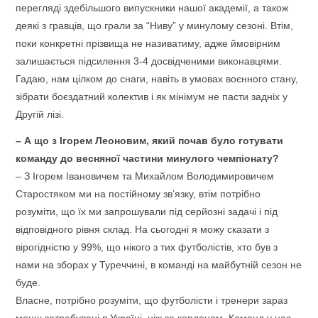
перегляді здебільшого випускники нашої академії, а також
деякі з гравців, що грали за “Ниву” у минулому сезоні. Втім,
поки конкретні прізвища не називатиму, адже ймовірним
залишається підсилення 3-4 досвідченими виконавцями.
Гадаю, нам цілком до снаги, навіть в умовах воєнного стану,
зібрати боєздатний колектив і як мінімум не пасти задніх у
Другій лізі.
– А що з Ігорем Леоновим, який почав було готувати
команду до весняної частини минулого чемпіонату?
– З Ігорем Івановичем та Михайлом Володимировичем
Старостяком ми на постійному зв’язку, втім потрібно
розуміти, що їх ми запрошували під серйозні задачі і під
відповідного рівня склад. На сьогодні я можу сказати з
вірогідністю у 99%, що нікого з тих футболістів, хто був з
нами на зборах у Туреччині, в команді на майбутній сезон не
буде.
Власне, потрібно розуміти, що футболісти і тренери зараз