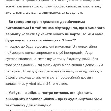
менш затребувані в Україні, ніж за кордоном. Команд у нас
все ж таки поменшало, тому професіонали, які мають таку
змогу, намагаються влаштуватись за кордоном.
– Ви говорили про підсилення досвідченими
виконавцями і в той же час підтвердили, що з зимового
варіанту колективу чекати нікого не варто. То ким саме
буде підсилюватись вінницька “Нива”?
– Гадаю, це будуть досвідчені виконавці. В умовах війни
неймовірно важко запросити в клуб іногородніх,. А це
суттєво впливає на витратну частину бюджету, який і без
того зараз далекий від максимуму в порівнянні з довоєнним
періодом. Тому доукомплектовувати нашу молоду команду
будемо виконавцями, які мають професійний досвід і
залишились у місті після 24-го лютого.
– Мабуть, найбільш гостре питання, яке цікавить
вінницьких вболівальників – що із будівництвом бази
та стадіону для команди?