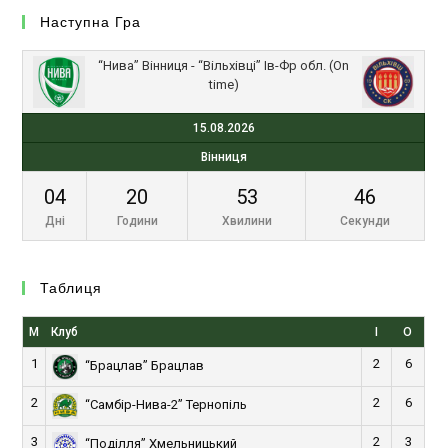
Наступна Гра
“Нива” Вінниця - “Вільхівці” Ів-Фр обл. (On
time)
15.08.2026
Вінниця
04
20
53
46
Дні
Години
Хвилини
Секунди
Таблиця
М
Клуб
І
О
1
2
6
“Брацлав” Брацлав
2
2
6
“Самбір-Нива-2” Тернопіль
3
2
3
“Поділля” Хмельницький