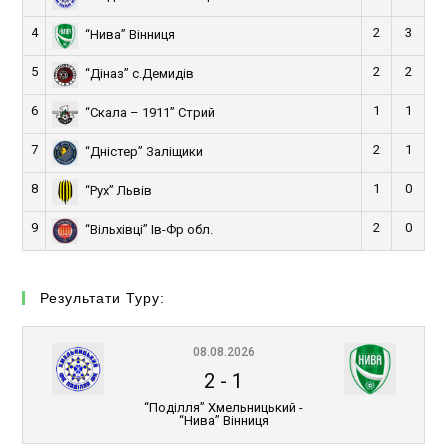
4
2
3
“Нива” Вінниця
5
2
2
“Діназ” с.Демидів
6
1
1
“Скала – 1911” Стрий
7
2
1
“Дністер” Заліщики
8
1
0
“Рух” Львів
9
2
0
“Вільхівці” Ів-Фр обл.
Результати Туру:
08.08.2026
2
-
1
“Поділля” Хмельницький -
“Нива” Вінниця