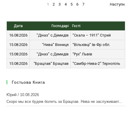
1
2
3
4
5
6
7
Наступн.
Дата
Господарі
Гості
16.08.2026
“Діназ” с.Демидів
“Скала – 1911” Стрий
15.08.2026
“Нива” Вінниця
“Вільхівці” Ів-Фр обл.
15.08.2026
“Діназ” с.Демидів
“Рух” Львів
15.08.2026
“Брацлав” Брацлав
“Самбір-Нива-2” Тернопіль
Гостьова Книга
Юрий
/
10.08.2026
Скоро мы все будем болеть за Брацлав. Нива не заслуживает...