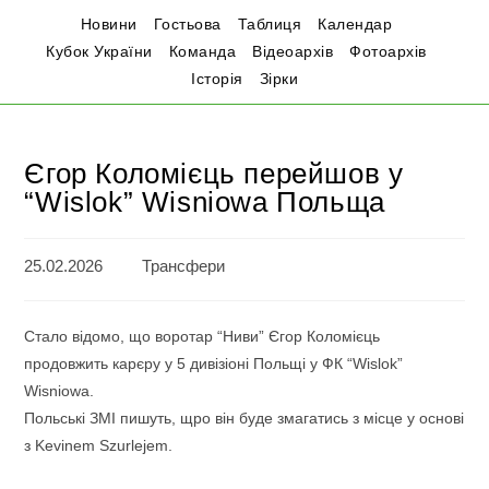
Новини
Гостьова
Таблиця
Календар
Кубок України
Команда
Відеоархів
Фотоархів
Історія
Зірки
Єгор Коломієць перейшов у
“Wislok” Wisniowa Польща
25.02.2026
Трансфери
Стало відомо, що воротар “Ниви” Єгор Коломієць
продовжить карєру у 5 дивізіоні Польщі у ФК “Wislok”
Wisniowa.
Польські ЗМІ пишуть, щро він буде змагатись з місце у основі
з Kevinem Szurlejem.