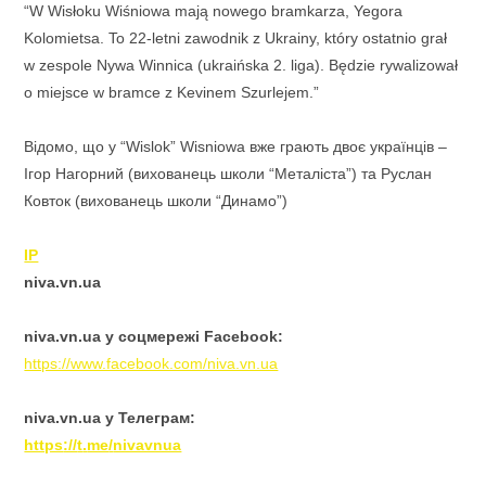
“W Wisłoku Wiśniowa mają nowego bramkarza, Yegora
Kolomietsa. To 22-letni zawodnik z Ukrainy, który ostatnio grał
w zespole Nywa Winnica (ukraińska 2. liga). Będzie rywalizował
o miejsce w bramce z Kevinem Szurlejem.”
Відомо, що у “Wislok” Wisniowa вже грають двоє українців –
Ігор Нагорний (вихованець школи “Металіста”) та Руслан
Ковток (вихованець школи “Динамо”)
IP
niva
.
vn
.
ua
niva
.
vn
.
ua
у соцмережі
Facebook
:
https://www.facebook.com/niva.vn.ua
niva
.
vn
.
ua
у Телеграм:
https
://
t
.
me
/
nivavnua