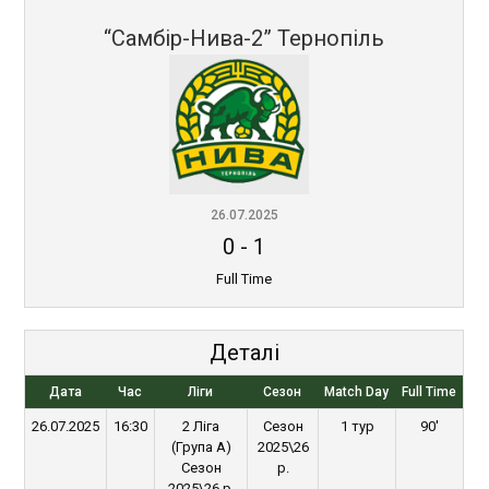
“Самбір-Нива-2” Тернопіль
26.07.2025
0
-
1
Full Time
Деталі
Дата
Час
Ліги
Сезон
Match Day
Full Time
26.07.2025
16:30
2 Ліга
Сезон
1 тур
90'
(Група A)
2025\26
Сезон
р.
2025\26 р.