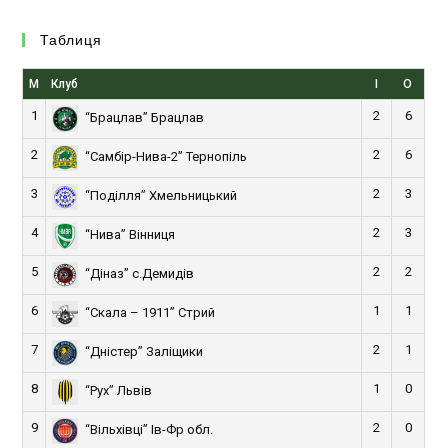
Таблиця
М
Клуб
І
О
1
2
6
“Брацлав” Брацлав
2
2
6
“Самбір-Нива-2” Тернопіль
3
2
3
“Поділля” Хмельницький
4
2
3
“Нива” Вінниця
5
2
2
“Діназ” с.Демидів
6
1
1
“Скала – 1911” Стрий
7
2
1
“Дністер” Заліщики
8
1
0
“Рух” Львів
9
2
0
“Вільхівці” Ів-Фр обл.