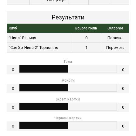
Результати
Клуб
Всього голів
Outcome
“Нива” Вінниця
0
Поразка
“Самбір-Нива-2” Тернопіль
1
Перемога
Голи
0
0
Асисти
0
0
Жовті картки
0
0
Червоні картки
0
0