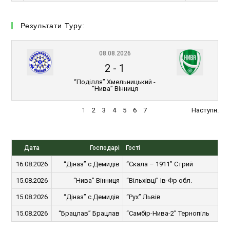
Результати Туру:
08.08.2026
2
-
1
“Поділля” Хмельницький -
“Нива” Вінниця
1
2
3
4
5
6
7
Наступн.
Дата
Господарі
Гості
16.08.2026
“Діназ” с.Демидів
“Скала – 1911” Стрий
15.08.2026
“Нива” Вінниця
“Вільхівці” Ів-Фр обл.
15.08.2026
“Діназ” с.Демидів
“Рух” Львів
15.08.2026
“Брацлав” Брацлав
“Самбір-Нива-2” Тернопіль