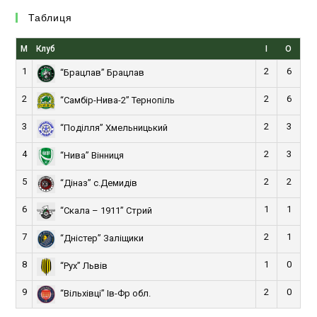
Таблиця
М
Клуб
І
О
1
2
6
“Брацлав” Брацлав
2
2
6
“Самбір-Нива-2” Тернопіль
3
2
3
“Поділля” Хмельницький
4
2
3
“Нива” Вінниця
5
2
2
“Діназ” с.Демидів
6
1
1
“Скала – 1911” Стрий
7
2
1
“Дністер” Заліщики
8
1
0
“Рух” Львів
9
2
0
“Вільхівці” Ів-Фр обл.