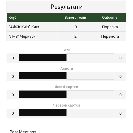
Результати
Клуб
Всього голів
Outcome
“АФСК Київ” Київ
0
Поразка
“ЛНЗ” Черкаси
2
Перемога
Голи
0
0
Асисти
0
0
Жовті картки
0
0
Червоні картки
0
0
Past Meetings