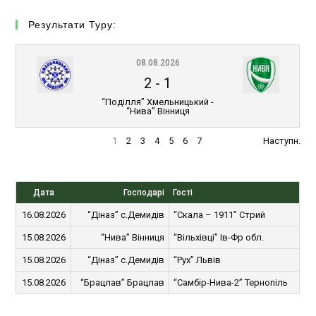
Результати Туру:
08.08.2026
2
-
1
“Поділля” Хмельницький -
“Нива” Вінниця
1
2
3
4
5
6
7
Наступн.
Дата
Господарі
Гості
16.08.2026
“Діназ” с.Демидів
“Скала – 1911” Стрий
15.08.2026
“Нива” Вінниця
“Вільхівці” Ів-Фр обл.
15.08.2026
“Діназ” с.Демидів
“Рух” Львів
15.08.2026
“Брацлав” Брацлав
“Самбір-Нива-2” Тернопіль