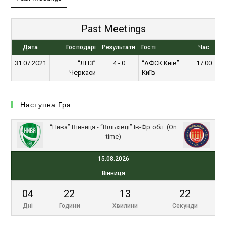
Past Meetings
Дата
Господарі
Результати
Гості
Час
31.07.2021
“ЛНЗ”
4 - 0
“АФСК Київ”
17:00
Черкаси
Київ
Наступна Гра
“Нива” Вінниця - “Вільхівці” Ів-Фр обл. (On
time)
15.08.2026
Вінниця
04
22
13
22
Дні
Години
Хвилини
Секунди