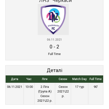
“ЛНЗ” Черкаси
06.11.2021
0
-
2
Full Time
Деталі
Дата
Час
Ліги
Сезон
Match Day
Full Time
06.11.2021
13:00
2 Ліга
Сезон
17 тур
90'
(Група А)
2021\22
Сезон
р.
2021\22 р.