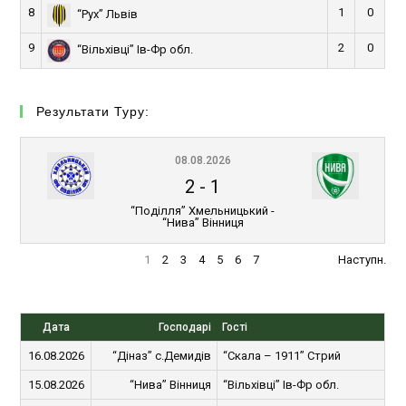
8
1
0
“Рух” Львів
9
2
0
“Вільхівці” Ів-Фр обл.
Результати Туру:
08.08.2026
2
-
1
“Поділля” Хмельницький -
“Нива” Вінниця
1
2
3
4
5
6
7
Наступн.
Дата
Господарі
Гості
16.08.2026
“Діназ” с.Демидів
“Скала – 1911” Стрий
15.08.2026
“Нива” Вінниця
“Вільхівці” Ів-Фр обл.