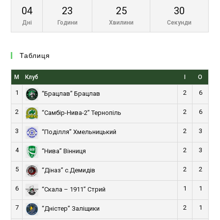
04
23
25
30
Дні
Години
Хвилини
Секунди
Таблиця
М
Клуб
І
О
1
2
6
“Брацлав” Брацлав
2
2
6
“Самбір-Нива-2” Тернопіль
3
2
3
“Поділля” Хмельницький
4
2
3
“Нива” Вінниця
5
2
2
“Діназ” с.Демидів
6
1
1
“Скала – 1911” Стрий
7
2
1
“Дністер” Заліщики