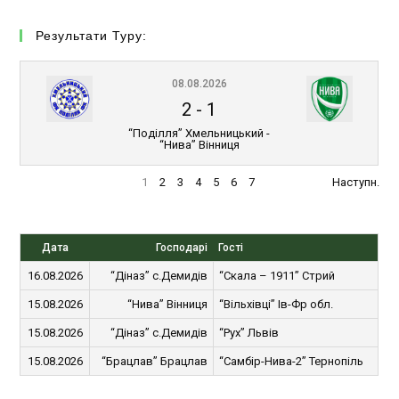
Результати Туру:
08.08.2026
2
-
1
“Поділля” Хмельницький -
“Нива” Вінниця
1
2
3
4
5
6
7
Наступн.
Дата
Господарі
Гості
16.08.2026
“Діназ” с.Демидів
“Скала – 1911” Стрий
15.08.2026
“Нива” Вінниця
“Вільхівці” Ів-Фр обл.
15.08.2026
“Діназ” с.Демидів
“Рух” Львів
15.08.2026
“Брацлав” Брацлав
“Самбір-Нива-2” Тернопіль