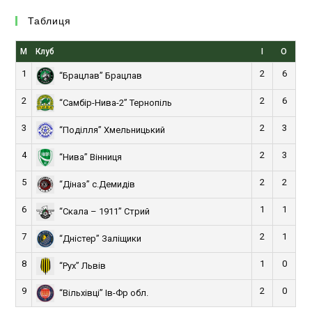
Таблиця
М
Клуб
І
О
1
2
6
“Брацлав” Брацлав
2
2
6
“Самбір-Нива-2” Тернопіль
3
2
3
“Поділля” Хмельницький
4
2
3
“Нива” Вінниця
5
2
2
“Діназ” с.Демидів
6
1
1
“Скала – 1911” Стрий
7
2
1
“Дністер” Заліщики
8
1
0
“Рух” Львів
9
2
0
“Вільхівці” Ів-Фр обл.