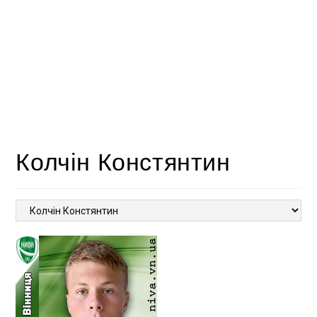
Колчін Констянтин