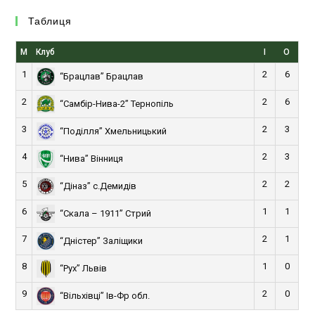
Таблиця
М
Клуб
І
О
1
2
6
“Брацлав” Брацлав
2
2
6
“Самбір-Нива-2” Тернопіль
3
2
3
“Поділля” Хмельницький
4
2
3
“Нива” Вінниця
5
2
2
“Діназ” с.Демидів
6
1
1
“Скала – 1911” Стрий
7
2
1
“Дністер” Заліщики
8
1
0
“Рух” Львів
9
2
0
“Вільхівці” Ів-Фр обл.