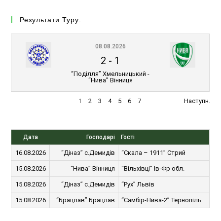
Результати Туру:
08.08.2026
2
-
1
“Поділля” Хмельницький -
“Нива” Вінниця
1
2
3
4
5
6
7
Наступн.
Дата
Господарі
Гості
16.08.2026
“Діназ” с.Демидів
“Скала – 1911” Стрий
15.08.2026
“Нива” Вінниця
“Вільхівці” Ів-Фр обл.
15.08.2026
“Діназ” с.Демидів
“Рух” Львів
15.08.2026
“Брацлав” Брацлав
“Самбір-Нива-2” Тернопіль