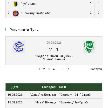
8
1
0
“Рух” Львів
9
2
0
“Вільхівці” Ів-Фр обл.
Результати Туру:
08.08.2026
2
-
1
“Поділля” Хмельницький -
“Нива” Вінниця
1
2
3
4
5
6
7
Наступн.
Дата
Господарі
Гості
16.08.2026
“Діназ” с.Демидів
“Скала – 1911” Стрий
15.08.2026
“Нива” Вінниця
“Вільхівці” Ів-Фр обл.