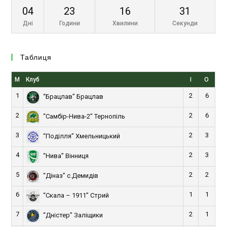
04
23
16
31
Дні
Години
Хвилини
Секунди
Таблиця
М
Клуб
І
О
1
2
6
“Брацлав” Брацлав
2
2
6
“Самбір-Нива-2” Тернопіль
3
2
3
“Поділля” Хмельницький
4
2
3
“Нива” Вінниця
5
2
2
“Діназ” с.Демидів
6
1
1
“Скала – 1911” Стрий
7
2
1
“Дністер” Заліщики