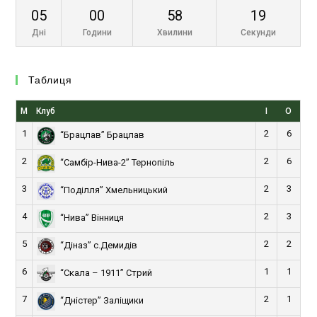
05
00
58
19
Дні
Години
Хвилини
Секунди
Таблиця
М
Клуб
І
О
1
2
6
“Брацлав” Брацлав
2
2
6
“Самбір-Нива-2” Тернопіль
3
2
3
“Поділля” Хмельницький
4
2
3
“Нива” Вінниця
5
2
2
“Діназ” с.Демидів
6
1
1
“Скала – 1911” Стрий
7
2
1
“Дністер” Заліщики