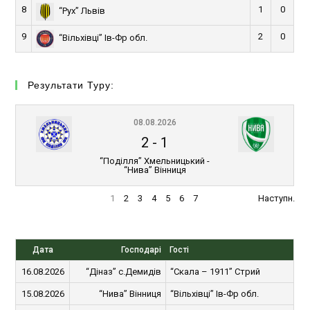
8
1
0
“Рух” Львів
9
2
0
“Вільхівці” Ів-Фр обл.
Результати Туру:
08.08.2026
2
-
1
“Поділля” Хмельницький -
“Нива” Вінниця
1
2
3
4
5
6
7
Наступн.
Дата
Господарі
Гості
16.08.2026
“Діназ” с.Демидів
“Скала – 1911” Стрий
15.08.2026
“Нива” Вінниця
“Вільхівці” Ів-Фр обл.