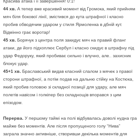
Красива атака і її завершення! 0:1!
44 хв.
А тепер вже красивий момент від Громока, який прийням
мяч біля бокової лінії, змістився до кута штрафної і класно
пробив обводячим ударом у стиля Ярмоленка в дбній кут.
Відмінно грає воротар!
45 хв.
Борячук з центра поля закидує мяч на правий фланг
атаки, де його підхоплює Сербул і класно скидує в штрафну під
удар Федоруку, який пробиває сильно і влучно, але.. захисник
блокує удар.
45+1 хв.
Браславський видав класний слалом з мячек з правої
сторони штрафної, а потім подав на дальню стійку на Костюка,
який пробив головою зі складної позиції для удару, але мяч
полетів навісом і голкіпер без складнощів впорався з цим
епізодом.
Перерва.
У першому таймі на полі відбувалась доволі нудна гра
майже без моментів. Але після пропущеного голу “Нива”
заграла значно активніше, створивши декілька моментів для