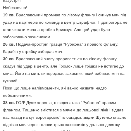
назустріч.
Небезпечно!
19 хв
. Браславський промчав по лівому флангу і скинув мяч під
удар на партнерів по команді в центр штрафної. Підопригора не
став чипати мяча а пробив Брижчук. Але цей удар було
заблоковано захисником.
26 хв.
Подача-простріл гравця “Рубікона” з правого флангу,
Карабін у стрибку забирає мяч.
30 хв
. Браславський знову проривається по лівому флангу,
скидує під удар в центр, але Громок лише трішки не встигає до
мяча. Його на мить випереджає захисник, який вибиває мяч на
кутовий.
Поки що лише напівмоменти, які важко назвати надто
небезпечними.
38 хв.
ГОЛ! Дуже хороша, швидка атака “Рубікона” правим
флангом, Тищенко змістився з мячем до лицьової лінії і віддав
пас назад на кут воротарської площадки, звідки Шутенко класно
підрізав мяч через голови трьох захисників у дальню девятку.