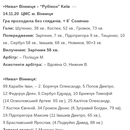
«Нива» Вінниця – “Рубікон” Київ
-:-
14.11.20 ЦМС м. Вінниця
Гра проходила без глядачів. + 8` Сонячно
Голи:
Шутенко, 38 хв., Костюк, 52 хв., Громок, 73 хв.
Попередження:
Зарічник, 7 хв., Підопригора 9 хв., Тищенко, 10
хв., Сербул 58 хв., Івашків, 68 хв., Новиков, 90+3 хв.
Вилучення:
Зарічник 58 хв
.
Арбітр:
– Поліщук М.
Асистенти арбітра:
– Вдовіна О, Нижник В.
«Нива» Вінниця:
99.Карабін Іван, – 2. Борячук Олександр, 5.Попов Дмитро,
12.Федорук Деян, 6.Сербул Едуард, 10.Брижчук Тимофій
(14.Осмоловський Артем 65 хв.), 25.Калітов Олександр,
7.Костюк Євгеній, 34.Громок Денис (8.Зугравий Богдан, 79 хв),
19.Підопригора Максим (11.Івашків Дмитро, 65 хв.),
9.Браславський Ярослав, (4.Подкуйко Давид, 88 хв.)
Запасні гравці:
1.Музичка Іван