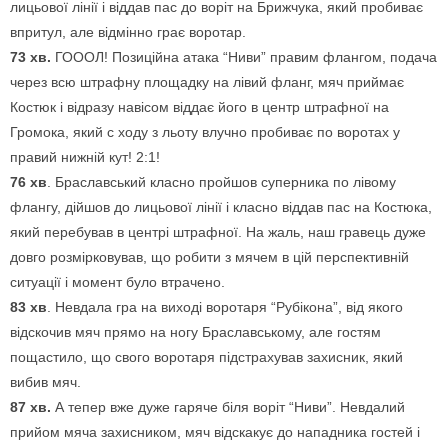
лицьової лінії і віддав пас до воріт на Брижчука, який пробиває
впритул, але відмінно грає воротар.
73 хв.
ГОООЛ! Позиційна атака “Ниви” правим флангом, подача
через всю штрафну площадку на лівий фланг, мяч приймає
Костюк і відразу навісом віддає його в центр штрафної на
Громока, який с ходу з льоту влучно пробиває по воротах у
правий нижній кут! 2:1!
76 хв
. Браславський класно пройшов суперника по лівому
флангу, дійшов до лицьової лінії і класно віддав пас на Костюка,
який перебував в центрі штрафної. На жаль, наш гравець дуже
довго розмірковував, що робити з мячем в цій перспективній
ситуації і момент було втрачено.
83 хв
. Невдала гра на виході воротаря “Рубікона”, від якого
відскочив мяч прямо на ногу Браславському, але гостям
пощастило, що свого воротаря підстрахував захисник, який
вибив мяч.
87 хв.
А тепер вже дуже гаряче біля воріт “Ниви”. Невдалий
прийом мяча захисником, мяч відскакує до нападника гостей і