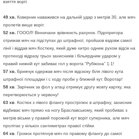
взяття воріт.
49 хв.
Коверник наважився на дальній удар з метрів 30, але мяч
пролетів вище воріт.
52 хв.
ГОООЛ! Вінничани зрівнюють рахунок. Підопригора
отримав мяч на підступах до штрафної, пройшов вздовж самої
лінії і віддав мяч Костюку, який дуже хитро одним рухом відсік на
протиході відразу трьох захисників і більярдним ударом у
правий нижній кут забиває гол у ворота “Рубікона” 1:1!
57 хв.
Брижчук одержав мяч після відскоку біля лівого кута
штрафної площадки і с ходу проби у ближній кут. Воротар!
58 хв
. Зарічник за фол у атаці отримує другу жовту картку, яка
перетворюється у червону!
63 хв
. Костюк з лівого флангу прострілює в штрафну, захисник
відбиває мяч прямо на ногу Браславському, який пробиває з
метрів вісьми у правий порожній кут воріт суперника, але мяч
пролітає у кількох сантиметрах правої стійки.
64 хв
. Громок протягнув мяч по правому флангу до самої