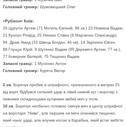
Головний тренер:
Шумовицький Олег
«Рубікон» Київ:
26.Цурупін Артем (71.Могиль Євгеній, 88 хв.) 23.Новиков Вадим,
21.Куноун Річард, 25.Нянках Стівен (8.Марченко Олександр),
94. Драм Амед (33.Швець Богдан, 46 хв), 14.Зарічнюк Євген,
88.Глущук Юрій, 9.Шутенко Вадим (99.Деревяго Артем, 77 хв.),
77.Коверник Валерій, 75.Тищенко Вадим.
Запасні гравці:
1.Мусієнко Антон
Головний тренер:
Курята Віктор
2 хв.
Борячук пробив зі штрафного, призначеного в метрах 25
від воріт. Відбувся сильний удар в лівий нижній кут і воротар з
певними складнощами кулаками вибив мяч у поле.
10 хв
. Борячук необачно головою скинув мяч в центр штрафної
на воротаря “Ниви”, але першим на мячі опинився тищенко,
який наніс удар, але влучив ногою в Карабіна, який встиг вибігти