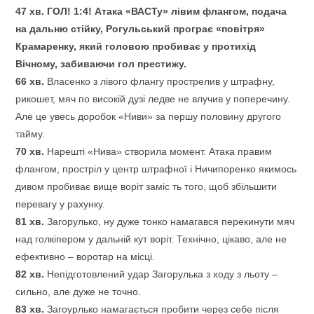
47 хв.
ГОЛ! 1:4! Атака «ВАСТу» лівим флангом, подача
на дальню стійку, Рогульський програє «повітря»
Крамаренку, який головою пробиває у протихід
Вічному, забиваючи гол престижу.
66 хв.
Власенко з лівого флангу прострелив у штрафну,
рикошет, мяч по високій дузі ледве не влучив у поперечину.
Але це увесь доробок «Ниви» за першу половину другого
тайму.
70 хв.
Нарешті «Нива» створила момент. Атака правим
флангом, простріл у центр штрафної і Ничипоренко якимось
дивом пробиває вище воріт заміс ть того, щоб збільшити
перевагу у рахунку.
81 хв.
Загорулько, ну дуже тонко намагався перекинути мяч
над голкіпером у дальній кут воріт. Технічно, цікаво, але не
ефективно – воротар на місці.
82 хв.
Непідготовлений удар Загорулька з ходу з льоту –
сильно, але дуже не точно.
83 хв.
Загоурлько намагається пробити через себе після