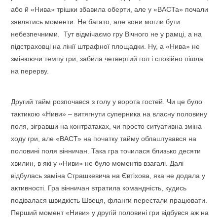
або й «Нива» трішки збавила оберти, але у «ВАСТа» почали
зявлятись моменти. Не багато, але вони могли бути
небезпечними. Тут відмічаємо гру Вічного не у рамці, а на
підстраховці на лінії штрафної площадки. Ну, а «Нива» не
змінюючи темпу гри, забила четвертий гол і спокійно пішла
на перерву.
Другий тайм розпочався з голу у ворота гостей. Чи це було
тактикою «Ниви» – витягнути суперника на власну половину
поля, зігравши на контратаках, чи просто ситуативна зміна
ходу гри, але «ВАСТ» на початку тайму облаштувався на
половині поля вінничан. Така гра точилася близько десяти
хвилин, в які у «Ниви» не було моментів взагалі. Далі
відбулась заміна Страшкевича на Євтіхова, яка не додала у
активності. Гра вінничан втратила командність, кудись
подівалася швидкість Швеця, фланги перестали працювати.
Перший момент «Ниви» у другій половині гри відбувся аж на