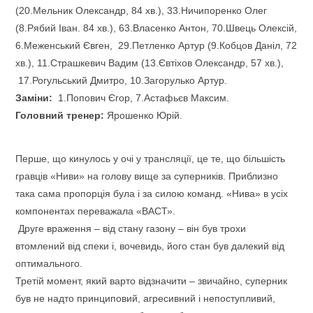
(20.Мельник Олександр, 84 хв.), 33.Ничипоренко Олег
(8.Рябий Іван. 84 хв.), 63.Власенко Антон, 70.Швець Олексій,
6.Меженський Євген, 29.Петленко Артур (9.Кобцов Даніл, 72
хв.), 11.Страшкевич Вадим (13.Євтіхов Олександр, 57 хв.),
17.Рогульський Дмитро, 10.Загорулько Артур.
Заміни:
1.Попович Єгор, 7.Астафьєв Максим.
Головний тренер:
Ярошенко Юрій.
Перше, що кинулось у очі у трансляції, це те, що більшість
гравців «Ниви» на голову вище за суперників. Приблизно
така сама пропорція була і за силою команд. «Нива» в усіх
компонентах переважала «ВАСТ».
Друге враження – від стану газону – він був трохи
втомлений від спеки і, вочевидь, його стан був далекий від
оптимального.
Третій момент, який варто відзначити – звичайно, суперник
був не надто принциповий, агресивний і непоступливий,