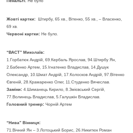
Пенальті:
Не було
Жовті картки:
Штирбу, 65 хв., Вітенко, 55 хв., – Власенко,
69 хв.
Червоні картки:
Не було.
“ВАСТ” Миколаїв:
1.Горбатюк Андрій, 69.Кербаль Ярослав, 94.Штирбу Ян,
2.Бабенко Артем, 15.Ігнатенко Владислав, 14.Душук
Олександр, 10.Шмат Андрій, 17.Колосков Андрій, 97.Вітенко
Євгеній, 28.Крамаренко Олег, 11.Студенко Вячеслав.
Заміни:
4.Шиманець Кирило, 8.Змієвський Сергій,
77.Волинець Владислав, 5.Галушкін Владислав.
Головний тренер:
Чорній Артем
“Нива” Вінниця:
71.Вічний Ян – 3.Лотоцький Борис, 26.Никитюк Роман