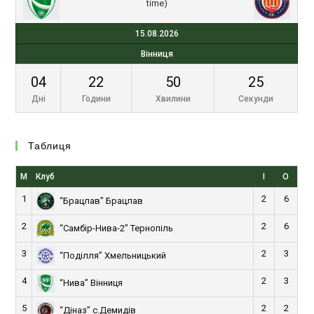
time)
15.08.2026
Вінниця
04
22
50
25
Дні
Години
Хвилини
Секунди
Таблиця
М
Клуб
І
О
1
2
6
“Брацлав” Брацлав
2
2
6
“Самбір-Нива-2” Тернопіль
3
2
3
“Поділля” Хмельницький
4
2
3
“Нива” Вінниця
5
2
2
“Діназ” с.Демидів