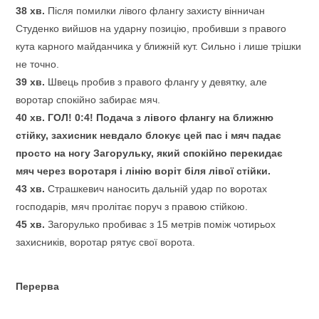
38 хв.
Після помилки лівого флангу захисту вінничан
Студенко вийшов на ударну позицію, пробивши з правого
кута карного майданчика у ближній кут. Сильно і лише трішки
не точно.
39 хв.
Швець пробив з правого флангу у девятку, але
воротар спокійно забирає мяч.
40 хв.
ГОЛ! 0:4! Подача з лівого флангу на ближню
стійку, захисник невдало блокує цей пас і мяч падає
просто на ногу Загорульку, який спокійно перекидає
мяч через воротаря і лінію воріт біля лівої стійки.
43 хв.
Страшкевич наносить дальній удар по воротах
господарів, мяч пролітає поруч з правою стійкою.
45 хв.
Загорулько пробиває з 15 метрів поміж чотирьох
захисників, воротар рятує свої ворота.
Перерва