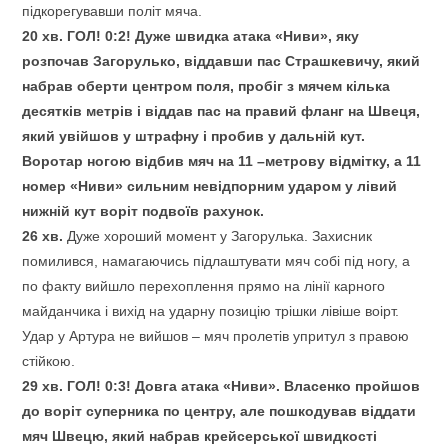
підкорегувавши політ мяча.
20 хв.
ГОЛ! 0:2! Дуже швидка атака «Ниви», яку
розпочав Загорулько, віддавши пас Страшкевичу, який
набрав оберти центром поля, пробіг з мячем кілька
десятків метрів і віддав пас на правий фланг на Швеця,
який увійшов у штрафну і пробив у дальній кут.
Воротар ногою відбив мяч на 11 –метрову відмітку, а 11
номер «Ниви» сильним невідпорним ударом у лівий
нижній кут воріт подвоїв рахунок.
26 хв.
Дуже хороший момент у Загорулька. Захисник
помилився, намагаючись підлаштувати мяч собі під ногу, а
по факту вийшло перехоплення прямо на лінії карного
майданчика і вихід на ударну позицію трішки лівіше воірт.
Удар у Артура не вийшов – мяч пролетів упритул з правою
стійкою.
29 хв.
ГОЛ! 0:3! Довга атака «Ниви». Власенко пройшов
до воріт суперника по центру, але пошкодував віддати
мяч Швецю, який набрав крейсерської швидкості