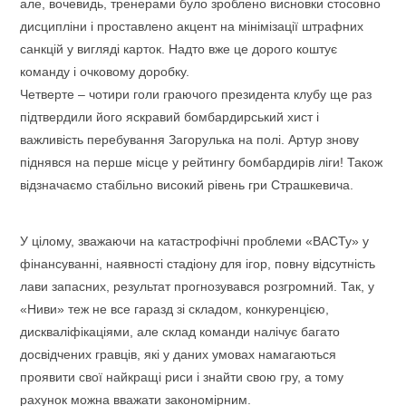
але, вочевидь, тренерами було зроблено висновки стосовно
дисципліни і проставлено акцент на мінімізації штрафних
санкцій у вигляді карток. Надто вже це дорого коштує
команду і очковому доробку.
Четверте – чотири голи граючого президента клубу ще раз
підтвердили його яскравий бомбардирський хист і
важливість перебування Загорулька на полі. Артур знову
піднявся на перше місце у рейтингу бомбардирів ліги! Також
відзначаємо стабільно високий рівень гри Страшкевича.
У цілому, зважаючи на катастрофічні проблеми «ВАСТу» у
фінансуванні, наявності стадіону для ігор, повну відсутність
лави запасних, результат прогнозувався розгромний. Так, у
«Ниви» теж не все гаразд зі складом, конкуренцією,
дискваліфікаціями, але склад команди налічує багато
досвідчених гравців, які у даних умовах намагаються
проявити свої найкращі риси і знайти свою гру, а тому
рахунок можна вважати закономірним.