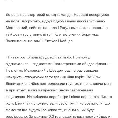
До речі, про стартовий склад команди. Нарешті повернувся
на поле Загорулько, відбув одноматчеву дискваліфікацію
Меженський, вийшов на поле і Рогульський, який непогано
увійшов у гру у минулій грі після вилучення Борячука.
Залишились на заміні Євтіхов і Кобцов.
«Нива» розпочала гру доволі активно. При чому,
відзначалися швидкостями і загостреннями обидва фланги –
Петленко, Меженський з Швецем раз по раз вмикали
швидкість, створюючи загострення біля воріт «ВАСТу».
Вінничани спокійно контролювали гру, технічно катаючи мяч,
а при втраті вмикали пресинг і знову заволодівали
ініціативою. Не змінився перебіг гри і після першого забитого
голу. Вінничани спокійно вели свою гру, чітко розуміючи, що
моменти ще будуть і важливо те, скільки з них буде
реалізовано. За рахунку 0:3 господарі трішки посміливішали,