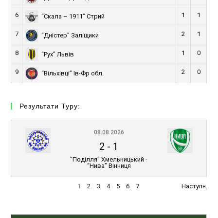
6
1
1
“Скала – 1911” Стрий
7
2
1
“Дністер” Заліщики
8
1
0
“Рух” Львів
9
2
0
“Вільхівці” Ів-Фр обл.
Результати Туру:
08.08.2026
2
-
1
“Поділля” Хмельницький -
“Нива” Вінниця
1
2
3
4
5
6
7
Наступн.