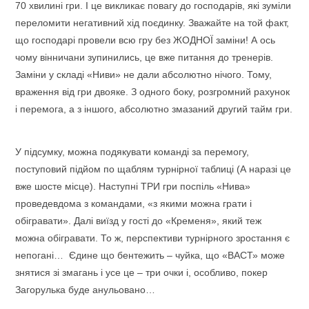
70 хвилині гри. І це викликає повагу до господарів, які зуміли
переломити негативний хід поєдинку. Зважайте на той факт,
що господарі провели всю гру без ЖОДНОЇ заміни! А ось
чому вінничани зупинились, це вже питання до тренерів.
Заміни у складі «Ниви» не дали абсолютно нічого. Тому,
враження від гри двояке. З одного боку, розгромний рахунок
і перемога, а з іншого, абсолютно змазаний другий тайм гри.
У підсумку, можна подякувати команді за перемогу,
поступовий підйом по щаблям турнірної таблиці (А наразі це
вже шосте місце). Наступні ТРИ гри поспіль «Нива»
проведевдома з командами, «з якими можна грати і
обігравати». Далі виїзд у гості до «Кременя», який теж
можна обігравати. То ж, перспективи турнірного зростання є
непогані… Єдине що бентежить – чуйка, що «ВАСТ» може
знятися зі змагань і усе це – три очки і, особливо, покер
Загорулька буде анульовано…