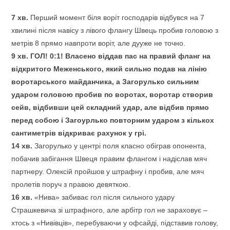
7 хв.
Перший момент біля воріт господарів відбувся на 7
хвилині після навісу з лівого флангу Швець пробив головою з
метрів 8 прямо навпроти воріт, але дууже не точно.
9 хв. ГОЛ! 0:1! Власено віддав пас на правий фланг на
відкритого Меженського, який сильно подав на лінію
воротарського майданчика, а Загорулько сильним
ударом головою пробив по воротах, воротар створив
сейв, відбивши цей складний удар, але відбив прямо
перед собою і Загоурлько повторним ударом з кількох
сантиметрів відкриває рахунок у грі.
14 хв.
Загорулько у центрі поля класно обіграв опонента,
побачив забігання Швеця правим флангом і надіслав мяч
партнеру. Олексій пройшов у штрафну і пробив, але мяч
пролетів поруч з правою девяткою.
16 хв.
«Нива» забиває гол після сильного удару
Страшкевича зі штрафного, але арбітр гол не зараховує –
хтось з «Нивівців», перебуваючи у офсайді, підставив голову,