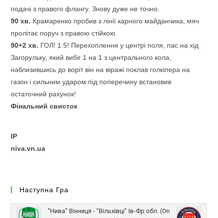
подачі з правого флангу. Знову дуже не точно.
90 хв.
Крамаренко пробив з лінії карного майданчика, мяч
пролітає поруч з правою стійкою.
90+2 хв.
ГОЛ! 1:5! Перехоплення у центрі поля, пас на хід
Загорульку, який вибіг 1 на 1 з центрального кола,
наблизившись до воріт він на віражі поклав голкіпера на
газон і сильним ударом під поперечину встановив
остаточний рахунок!
Фінальний свисток
IP
niva.vn.ua
Наступна Гра
“Нива” Вінниця - “Вільхівці” Ів-Фр обл. (On