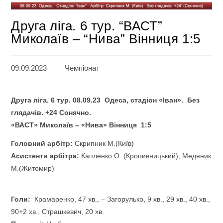
Друга ліга. 6 тур. “ВАСТ”
Миколаїв – “Нива” Вінниця 1:5
09.09.2023
Чемпіонат
Друга ліга.
6
тур.
08
.0
9
.23 Одеса, стадіон «Іван». Без
глядачів. +24 Сонячно.
«ВАСТ» Миколаїв – «Нива» Вінниця
1
:
5
Головний арбітр:
Скрипник М.(Київ)
Асистенти арбітра:
Капленко О. (Кропивницький), Медяник
М.(Житомир)
Голи:
Крамаренко, 47 хв., – Загорулько, 9 хв., 29 хв., 40 хв.,
90+2 хв., Страшкевич, 20 хв.