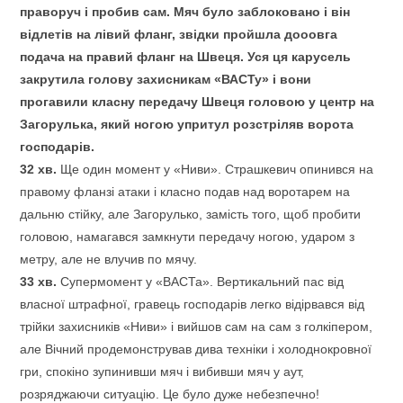
праворуч і пробив сам. Мяч було заблоковано і він
відлетів на лівий фланг, звідки пройшла дооовга
подача на правий фланг на Швеця. Уся ця карусель
закрутила голову захисникам «ВАСТу» і вони
прогавили класну передачу Швеця головою у центр на
Загорулька, який ногою упритул розстріляв ворота
господарів.
32 хв.
Ще один момент у «Ниви». Страшкевич опинився на
правому фланзі атаки і класно подав над воротарем на
дальню стійку, але Загорулько, замість того, щоб пробити
головою, намагався замкнути передачу ногою, ударом з
метру, але не влучив по мячу.
33 хв.
Супермомент у «ВАСТа». Вертикальний пас від
власної штрафної, гравець господарів легко відірвався від
трійки захисників «Ниви» і вийшов сам на сам з голкіпером,
але Вічний продемонстрував дива техніки і холоднокровної
гри, спокіно зупинивши мяч і вибивши мяч у аут,
розряджаючи ситуацію. Це було дуже небезпечно!