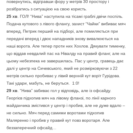
повернутись, відігравши фору у метрів 30 простору і
розібратись з ситуацією на свою користь.
25
хв
. ГОЛ! “Нива” наступила на тісамі граблі двічи поспіль.
Подача кутового з лівого флангу, захист “Чайки” вибиває мяч
вперед, Петрик перший на підборі, але помиляється при
передачі вперед і двоє нападників знову вивалюються на
наші ворота. Але тепер проти них Хохлов. Дякувати тименку,
що віддав невдалий пас на Нівалду на правий фланг, але на
цьому небезпека не завершилась. Пас у центр, гравець дає
далі у центр на Сичевського, який не розмірковуючи з 22
метрів сильно пробиває у лівий верхній кут воріт Гурідова.
Такі удари, мабуть, не беруться. 1:0!
29
хв
. “Нива” забиває гол у відповідь, але із офсайду.
Георгієв підхопив мяч на лівому фланзі, по лінії карного
майданчика змістився у центр і пробив, але не дуже вдало –
не сильно. Мяч перед самими воротами підхопив
Маляренко і пробив у правий кут повз воротаря. Але
беззаперечний офсайд…