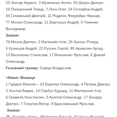
23.Злотар Кирило, 3.Музиченко Антон, 55.Шакун Дмитро,
10.Погранічний Тимур, 7.Лига Олег, 19.Соловйов Андрій,
44.Сичевський Дмитрій, 11.Родрігес Феррейра Нівалдо,
77.Мосюк Олександр, 21.Бартошук Андрій, 9.Тименко
Володимир.
Заміни:
70.Міхєєв Дмитро, 2.Малишкін Ілля, 26.Куноун Річард,
5.Кузнєцов Андрій, 22.Русьян Сергій, 89.Аракелян Артур,
13.Василенко Станіслав, 17.Мнишенко Ярослав, 6.Довгий
Олександр.
Головний тренер:
Савчук Владислав
«Нива» Вінниця
1.Гурідов Максим – 23.Борячук Олександр, 4.Петрик Дмитро,
3.Хохлов Вадим, 13.Сербул Едуард, 11.Маляренко Ігор,
6.Граматік Констянтин, 5.Калітов Олександр, 17.Бондар
Дмитро, 7.Георгієв Віктор, 9.Браславський Ярослав.
Заміни
:
35. Шкарбан Євген, 99.Костюк Євгеній, 22.Чухно Валерій,