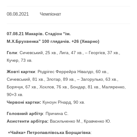
08.08.2021
Чемпіонат
07
.0
8
.21
Макарів
.
Стадіон “ім.
М.Х.Брухвенка”
100
глядачів. +2
6
(
Хмарно
)
Голи
: Сичевський, 25 хв., Лига, 47 хв., – Георгієв, 37 хв.,
Кучер, 73 хв.
Жовті картки
: Родрігес Феррейра Нівалдо, 60 хв.,
Сичевський, 81 хв., Злотар, 89 хв., – Загорулько, 63 хв.,
Борячук, 67 хв., Хохлов, 76 хв., Бондар, 81 хв., Маляренко,
90+3 хв.
Червоні картки:
Куноун Річард, 90 хв.
Головний арбітр
: Причина С.
Асистенти арбітра:
Васильченко М., Кравченко Ю.
«
Чайка
»
Петропавлівська Борщагівка
: