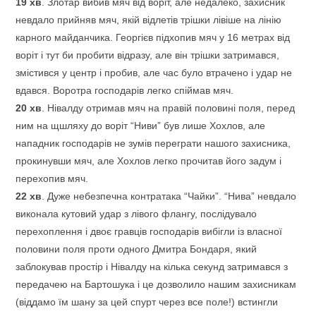
19
хв
. Злотар вибив мяч від воріт, але недалеко, захисник
невдало прийняв мяч, якій відлетів трішки лівіше на лінію
карного майданчика. Георгієв підхопив мяч у 16 метрах від
воріт і тут би пробити відразу, але він трішки затримався,
змістився у центр і пробив, але час було втрачено і удар не
вдався. Воротра господарів легко спіймав мяч.
20
хв
. Нівалду отримав мяч на правій половині поля, перед
ним на щшляху до воріт “Ниви” був лише Хохлов, але
нападник господарів не зумів переграти нашого захисника,
прокинувши мяч, але Хохлов легко прочитав його задум і
перехопив мяч.
22
хв
. Дуже небезпечна контратака “Чайки”. “Нива” невдало
виконала кутовий удар з лівого флангу, послідувало
перехоплення і двоє гравців господарів вибігли із власної
половини поля проти одного Дмитра Бондаря, який
заблокував простір і Нівалду на кілька секунд затримався з
передачею на Бартошука і це дозволило нашим захисникам
(віддамо їм шану за цей спурт через все поле!) встингли