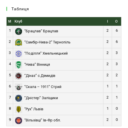
Таблиця
М
Клуб
І
О
1
2
6
“Брацлав” Брацлав
2
2
6
“Самбір-Нива-2” Тернопіль
3
2
3
“Поділля” Хмельницький
4
2
3
“Нива” Вінниця
5
2
2
“Діназ” с.Демидів
6
1
1
“Скала – 1911” Стрий
7
2
1
“Дністер” Заліщики
8
1
0
“Рух” Львів
9
2
0
“Вільхівці” Ів-Фр обл.