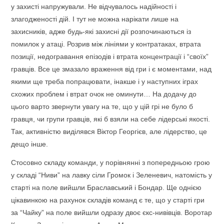
у захисті напружували. Не відчувалось надійності і
злагодженості дій. І тут не можна нарікати лише на
захисників, адже будь-які захисні дії розпочинаються із
помилок у атаці. Розрив між лініями у контратаках, втрата
позиції, недогравання епізодів і втрата концентрації і “своїх”
гравців. Все це змазало враження від гри і є моментами, над
якими ще треба попрацювати, інакше і у наступних іграх
схожих проблем і втрат очок не оминути… На додачу до
цього варто звернути увагу на те, що у цій грі не було б
гравця, чи групи гравців, які б взяли на себе лідерські якості.
Так, активністю виділявся Віктор Георгієв, але лідерство, це
дещо інше.
Стосовно складу команди, у порівнянні з попередньою грою
у складі “Ниви” на лавку сіли Громок і Зеленевич, натомість у
старті на поле вийшли Браславський і Бондар. Ще однією
цікавинкою на рахунок складів команд є те, що у старті гри
за “Чайку” на поле вийшли одразу двоє єкс-нивівців. Воротар