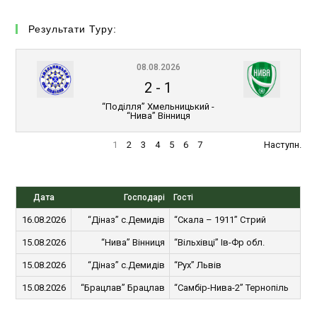
Результати Туру:
08.08.2026
2
-
1
“Поділля” Хмельницький -
“Нива” Вінниця
1
2
3
4
5
6
7
Наступн.
Дата
Господарі
Гості
16.08.2026
“Діназ” с.Демидів
“Скала – 1911” Стрий
15.08.2026
“Нива” Вінниця
“Вільхівці” Ів-Фр обл.
15.08.2026
“Діназ” с.Демидів
“Рух” Львів
15.08.2026
“Брацлав” Брацлав
“Самбір-Нива-2” Тернопіль