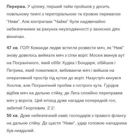
Перерва.
У цілому, перший тайм пройшов у досить
повільному темпі з територіальною та ігровою перевагою
“Ниви”. Але контратаки “Чайки” були надзвичайно
небезпечними за рахунок неузгодженості у захисних діях
вінничан.
47
хв
. ГОЛ! Команди ледве встигли розвести мяч, як “Ниві”
знову довелось виймати мяч з сітки воріт. Мосюк вкинув аут
на Погранічного, який оббіг Худіка і Бондаря, обійшов і
Петрика, який помилився, вибиваючи мяч і вийшов на
оперативний простір під кутом до воріт. Назустріч кинувся
Хохлов, але Погранічний пробив з гострого кута. Гурідов
відбив мяч на дальню стійку, де Лига спокійно переправив
мяч у ворота. Цей епізод дуже нагадав попередній гол,
забитий Георгієвим. 2:1!
50
хв
. Дуже небезпечний навіс господарів з правого флангу
на дальню стійку. До щастя “Ниви”, удар головою нападника
був невдалий.