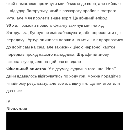
який намагався прокинути мяч ближче до воріт, але вийшло
– під удар Загорульку, який з розвороту пробив з гострого
кута, але мяч пролетів вище воріт. Це вбивчий епізод!
90
хв
. Громок з правого флангу закинув мяч на хід
Загорулька, Куноун не зміг заблокувати, або перехопити цю
передачу і Артур опинився першим на мячі і міг прориватися
до воріт сам на сам, але захисник ціною червоної картки
перервав прохід нашого нападника. Штрафний знову
виконав кучер, але на цей раз невдало.
Фінальний свисток.
У підсумку, судячи з того, що “Ниві”
двічи вдавалось відігруватись по ходу гри, можна порадіти з
нічийному результату, але все ж є відчуття, що ми втратили
два очки.
IP
Niva.vn.ua