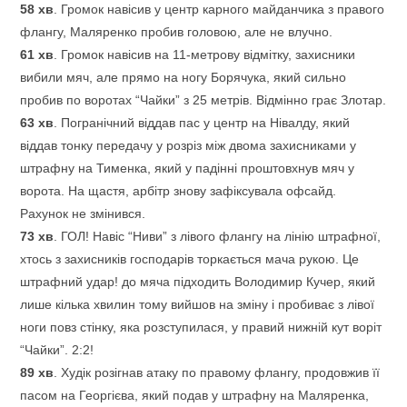
58
хв
. Громок навісив у центр карного майданчика з правого
флангу, Маляренко пробив головою, але не влучно.
61
хв
. Громок навісив на 11-метрову відмітку, захисники
вибили мяч, але прямо на ногу Борячука, який сильно
пробив по воротах “Чайки” з 25 метрів. Відмінно грає Злотар.
63
хв
. Погранічний віддав пас у центр на Нівалду, який
віддав тонку передачу у розріз між двома захисниками у
штрафну на Тименка, який у падінні проштовхнув мяч у
ворота. На щастя, арбітр знову зафіксувала офсайд.
Рахунок не змінився.
73
хв
. ГОЛ! Навіс “Ниви” з лівого флангу на лінію штрафної,
хтось з захисників господарів торкається мача рукою. Це
штрафний удар! до мяча підходить Володимир Кучер, який
лише кілька хвилин тому вийшов на зміну і пробиває з лівої
ноги повз стінку, яка розступилася, у правий нижній кут воріт
“Чайки”. 2:2!
89
хв
. Худік розігнав атаку по правому флангу, продовжив її
пасом на Георгієва, який подав у штрафну на Маляренка,