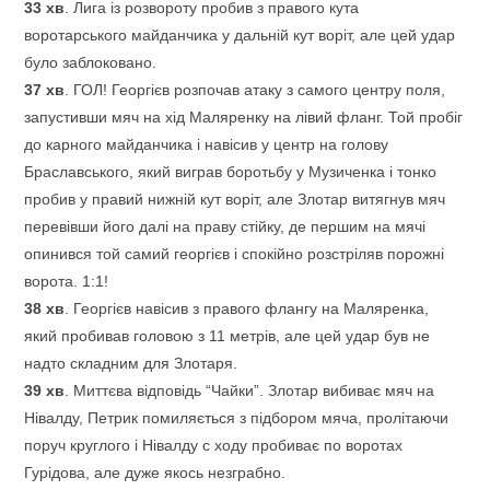
33
хв
. Лига із розвороту пробив з правого кута
воротарського майданчика у дальній кут воріт, але цей удар
було заблоковано.
37
хв
. ГОЛ! Георгієв розпочав атаку з самого центру поля,
запустивши мяч на хід Маляренку на лівий фланг. Той пробіг
до карного майданчика і навісив у центр на голову
Браславського, який виграв боротьбу у Музиченка і тонко
пробив у правий нижній кут воріт, але Злотар витягнув мяч
перевівши його далі на праву стійку, де першим на мячі
опинився той самий георгієв і спокійно розстріляв порожні
ворота. 1:1!
38
хв
. Георгієв навісив з правого флангу на Маляренка,
який пробивав головою з 11 метрів, але цей удар був не
надто складним для Злотаря.
39
хв
. Миттєва відповідь “Чайки”. Злотар вибиває мяч на
Нівалду, Петрик помиляється з підбором мяча, пролітаючи
поруч круглого і Нівалду с ходу пробиває по воротах
Гурідова, але дуже якось незграбно.