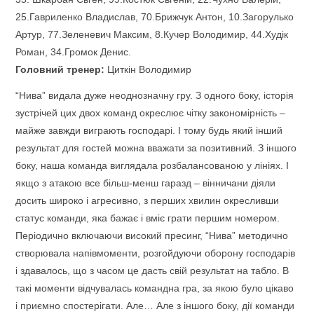
25.Гавриленко Владислав, 70.Брижчук Антон, 10.Загорулько
Артур, 77.Зеленевич Максим, 8.Кучер Володимир, 44.Худік
Роман, 34.Громок Денис.
Головний тренер:
Циткін Володимир
“Нива” видала дуже неоднозначну гру. З одного боку, історія
зустрічей цих двох команд окреслює чітку закономірність –
майже завжди виграють господарі. І тому будь який інший
результат для гостей можна вважати за позитивний. З іншого
боку, наша команда виглядала розбалансованою у лініях. І
якщо з атакою все більш-менш гаразд – вінничани діяли
досить широко і агресивно, з перших хвилин окресливши
статус команди, яка бажає і вміє грати першим номером.
Періодично включаючи високий пресинг, “Нива” методично
створювала напівмоменти, розгойдуючи оборону господарів
і здавалось, що з часом це дасть свій результат на табло. В
такі моменти відчувалась командна гра, за якою було цікаво
і приємно спостерігати. Але… Але з іншого боку, дії команди