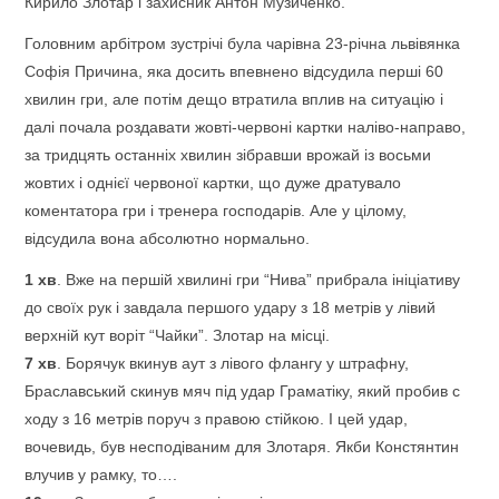
Кирило Злотар і захисник Антон Музиченко.
Головним арбітром зустрічі була чарівна 23-річна львівянка
Софія Причина, яка досить впевнено відсудила перші 60
хвилин гри, але потім дещо втратила вплив на ситуацію і
далі почала роздавати жовті-червоні картки наліво-направо,
за тридцять останніх хвилин зібравши врожай із восьми
жовтих і однієї червоної картки, що дуже дратувало
коментатора гри і тренера господарів. Але у цілому,
відсудила вона абсолютно нормально.
1
хв
. Вже на першій хвилині гри “Нива” прибрала ініціативу
до своїх рук і завдала першого удару з 18 метрів у лівий
верхній кут воріт “Чайки”. Злотар на місці.
7
хв
. Борячук вкинув аут з лівого флангу у штрафну,
Браславський скинув мяч під удар Граматіку, який пробив с
ходу з 16 метрів поруч з правою стійкою. І цей удар,
вочевидь, був несподіваним для Злотаря. Якби Констянтин
влучив у рамку, то….