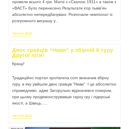
провели всього 4 гри. Матчі з «Скалою 1911» а також з
«ВАСТ» було перенесено.Результати ігор львів'ян
абсолютно непередбачувані. Розпочали чемпіонат із
розгромного виграшу у…
Читати Далі
Двоє гравців “Ниви” у збірній 6 туру
Другої ліги!
Кращі!
Традиційно портал sportarena.com визначив збірну
туру, в яку увійшли двоє гравців "Ниви". І це абсолютно
справедливо, адже Загорулько відзначився покером,
при цьому продемонструвавши гарну гру і лідерські
якості, а Швець...…
Читати Далі