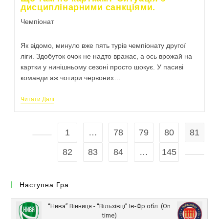
дисциплінарними санкціями.
Чемпіонат
Як відомо, минуло вже пять турів чемпіонату другої
ліги. Здобуток очок не надто вражає, а ось врожай на
картки у нинішньому сезоні просто шокує. У пасиві
команди аж чотири червоних…
Читати Далі
1
…
78
79
80
81
82
83
84
…
145
Наступна Гра
“Нива” Вінниця - “Вільхівці” Ів-Фр обл. (On
time)