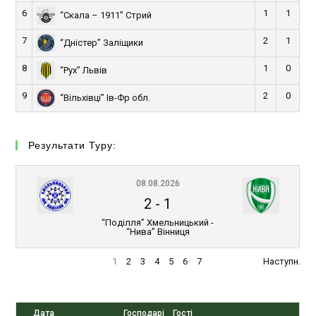
6
1
1
“Скала – 1911” Стрий
7
2
1
“Дністер” Заліщики
8
1
0
“Рух” Львів
9
2
0
“Вільхівці” Ів-Фр обл.
Результати Туру:
08.08.2026
2
-
1
“Поділля” Хмельницький -
“Нива” Вінниця
1
2
3
4
5
6
7
Наступн.
Дата
Господарі
Гості