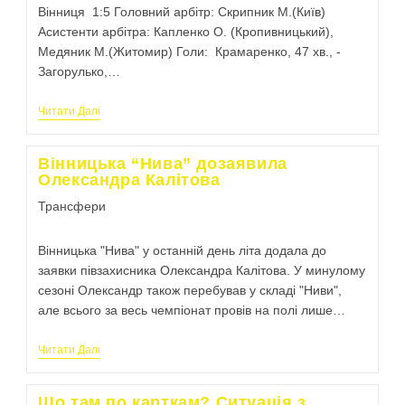
Вінниця 1:5 Головний арбітр: Скрипник М.(Київ)
Асистенти арбітра: Капленко О. (Кропивницький),
Медяник М.(Житомир) Голи: Крамаренко, 47 хв., -
Загорулько,…
Читати Далі
Вінницька “Нива” дозаявила
Олександра Калітова
Трансфери
Вінницька "Нива" у останній день літа додала до
заявки півзахисника Олександра Калітова. У минулому
сезоні Олександр також перебував у складі "Ниви",
але всього за весь чемпіонат провів на полі лише…
Читати Далі
Що там по карткам? Ситуація з