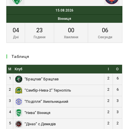
15.08.2026
Вінниця
04
23
00
05
Дні
Години
Хвилини
Секунди
Таблиця
М
Клуб
І
О
1
2
6
“Брацлав” Брацлав
2
2
6
“Самбір-Нива-2” Тернопіль
3
2
3
“Поділля” Хмельницький
4
2
3
“Нива” Вінниця
5
2
2
“Діназ” с.Демидів